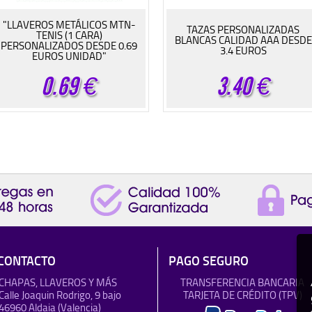
"LLAVEROS METÁLICOS MTN-
TAZAS PERSONALIZADAS
TENIS (1 CARA)
BLANCAS CALIDAD AAA DESDE
PERSONALIZADOS DESDE 0.69
3.4 EUROS
EUROS UNIDAD"
0.69
€
3.40
€
CONTACTO
PAGO SEGURO
CHAPAS, LLAVEROS Y MÁS
TRANSFERENCIA BANCARIA
Calle Joaquin Rodrigo, 9 bajo
TARJETA DE CRÉDITO (TPV)
46960 Aldaia (Valencia)