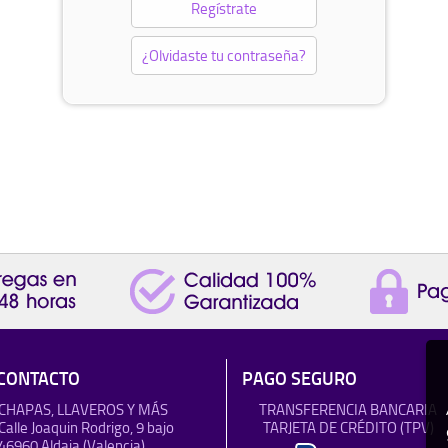
Regístrate
¿Olvidaste tu contraseña?
CONTACTO
PAGO SEGURO
CHAPAS, LLAVEROS Y MÁS
TRANSFERENCIA BANCARIA
Calle Joaquin Rodrigo, 9 bajo
TARJETA DE CRÉDITO (TPV)
46960 Aldaia (Valencia)