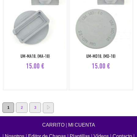
UM-MA18. (MA-18)
UM-MD18. (MD-18)
15.00
€
15.00
€
1
2
3
CARRITO
|
MI CUENTA
|
Nosotros
|
Editor de Chapas
|
Plantillas
|
Vídeos
|
Contacto
|