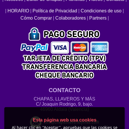
|
HORARIO
|
Política de Privacidad
|
Condiciones de uso
|
Cómo Comprar
|
Colaboradores
|
Partners
|
CONTACTO
CHAPAS, LLAVEROS Y MÁS
C/ Joaquin Rodrigo, 9, bajo.
46960 Aldaia (Valencia)
Esta página web usa cookies
info@chapasllaverosymas.com
Al hacer clic en "Aceptar", apruebas que las cookies se