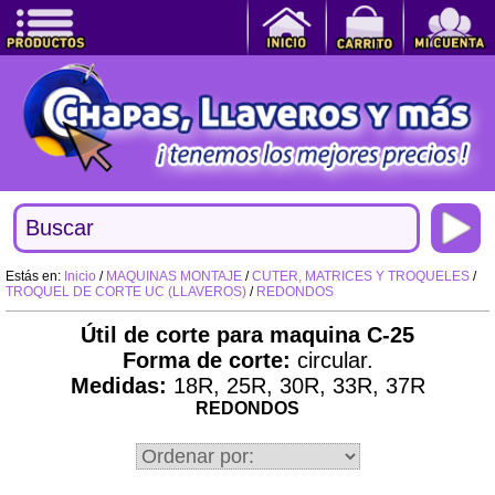
Estás en:
Inicio
/
MAQUINAS MONTAJE
/
CUTER, MATRICES Y TROQUELES
/
TROQUEL DE CORTE UC (LLAVEROS)
/
REDONDOS
Útil de corte para maquina C-25
Forma de corte:
circular.
Medidas:
18R, 25R, 30R, 33R, 37R
REDONDOS