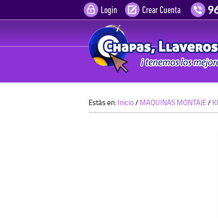
Login
Crear Cuenta
Estás en:
Inicio
/
MAQUINAS MONTAJE
/
K