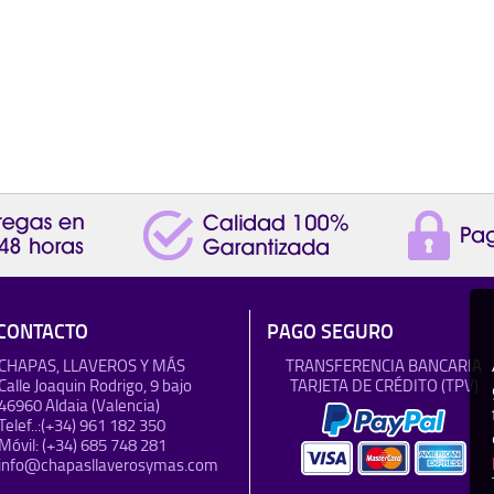
CONTACTO
PAGO SEGURO
CHAPAS, LLAVEROS Y MÁS
TRANSFERENCIA BANCARIA
Calle Joaquin Rodrigo, 9 bajo
TARJETA DE CRÉDITO (TPV)
46960 Aldaia (Valencia)
Telef..:
(+34) 961 182 350
Móvil:
(+34) 685 748 281
info@chapasllaverosymas.com