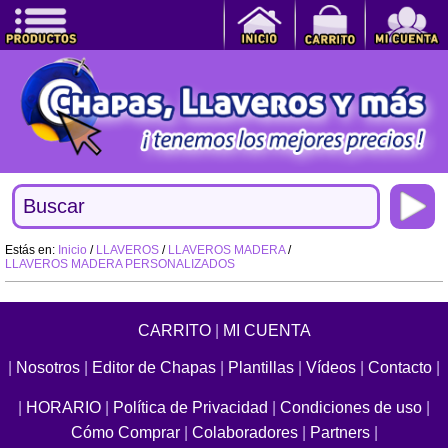
Estás en:
Inicio
/
LLAVEROS
/
LLAVEROS MADERA
/
LLAVEROS MADERA PERSONALIZADOS
CARRITO
|
MI CUENTA
|
Nosotros
|
Editor de Chapas
|
Plantillas
|
Vídeos
|
Contacto
|
|
HORARIO
|
Política de Privacidad
|
Condiciones de uso
|
Cómo Comprar
|
Colaboradores
|
Partners
|