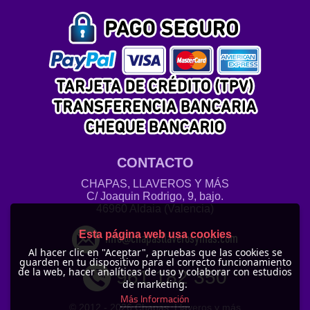
CONTACTO
CHAPAS, LLAVEROS Y MÁS
C/ Joaquin Rodrigo, 9, bajo.
46960 Aldaia (Valencia)
Esta página web usa cookies
info@chapasllaverosymas.com
Al hacer clic en "Aceptar", apruebas que las cookies se
guarden en tu dispositivo para el correcto funcionamiento
de la web, hacer analíticas de uso y colaborar con estudios
961 182 350
de marketing.
Más Información
© 2012 -
2026 Chapas, Llaveros y más