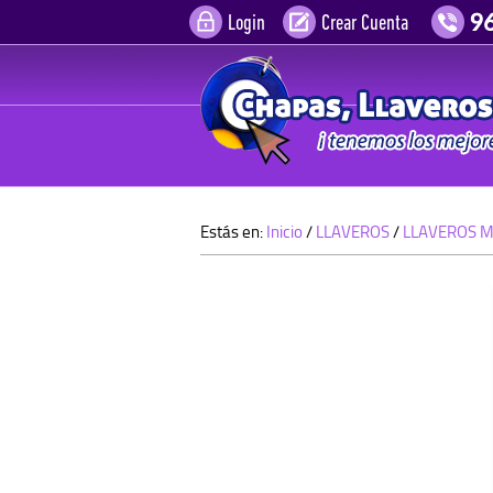
Login
Crear Cuenta
Estás en:
Inicio
/
LLAVEROS
/
LLAVEROS M