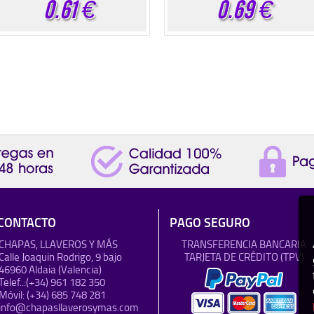
0.61
€
0.69
€
CONTACTO
PAGO SEGURO
CHAPAS, LLAVEROS Y MÁS
TRANSFERENCIA BANCARIA
Calle Joaquin Rodrigo, 9 bajo
TARJETA DE CRÉDITO (TPV)
46960 Aldaia (Valencia)
Telef..:
(+34) 961 182 350
Móvil:
(+34) 685 748 281
info@chapasllaverosymas.com