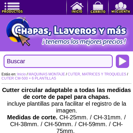
Estás en:
Inicio
/
MAQUINAS MONTAJE
/
CUTER, MATRICES Y TROQUELES
/
CUTER CM-500 + 6 PLANTILLAS
Cutter circular adaptable a todas las medidas
de corte de papel para chapas.
incluye plantillas para facilitar el registro de la
imagen.
Medidas de corte.
CH-25mm. / CH-31mm. /
CH-38mm. / CH-50mm. / CH-59mm. / CH-
75mm.