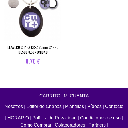
LLAVERO CHAPA CR-Z 25mm CARRO
DESDE 0.56¤ UNIDAD
0.70
€
CARRITO
|
MI CUENTA
|
Nosotros
|
Editor de Chapas
|
Plantillas
|
Vídeos
|
Contacto
|
|
HORARIO
|
Política de Privacidad
|
Condiciones de uso
|
Cómo Comprar
|
Colaboradores
|
Partners
|