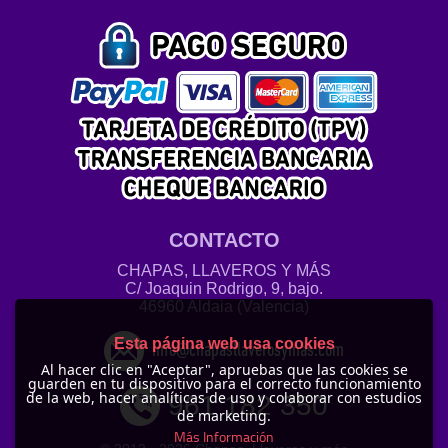
CONTACTO
CHAPAS, LLAVEROS Y MÁS
C/ Joaquin Rodrigo, 9, bajo.
46960 Aldaia (Valencia)
Esta página web usa cookies
info@chapasllaverosymas.com
Al hacer clic en "Aceptar", apruebas que las cookies se
guarden en tu dispositivo para el correcto funcionamiento
de la web, hacer analíticas de uso y colaborar con estudios
961 182 350
de marketing.
Más Información