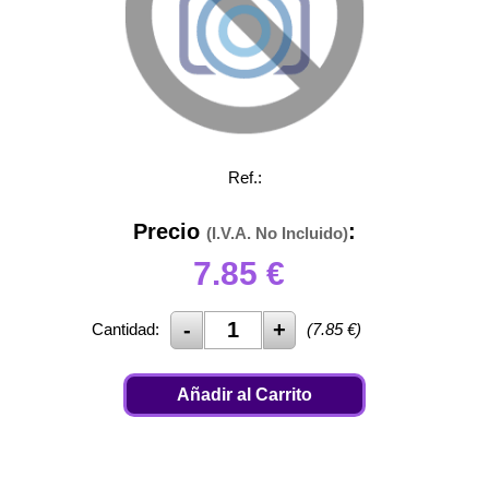
Ref.:
Precio
:
(I.V.A. No Incluido)
7.85
€
Cantidad:
(
7.85
€)
Añadir al Carrito