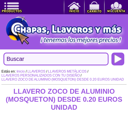
Estás en:
Inicio
/
LLAVEROS
/
LLAVEROS METÁLICOS
/
LLAVEROS PERSONALIZADOS CON TU DISEÑO
/
LLAVERO ZOCO DE ALUMINIO (MOSQUETON) DESDE 0.20 EUROS UNIDAD
LLAVERO ZOCO DE ALUMINIO
(MOSQUETON) DESDE 0.20 EUROS
UNIDAD