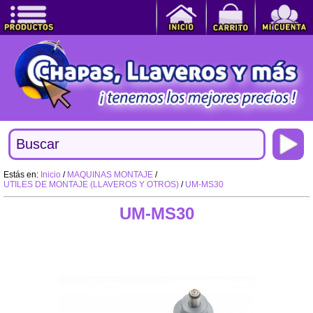
Estás en:
Inicio
/
MAQUINAS MONTAJE
/
UTILES DE MONTAJE (LLAVEROS Y OTROS)
/
UM-MS30
UM-MS30