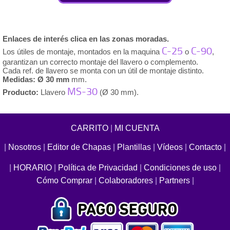
Enlaces de interés clica en las zonas moradas.
C-25
C-90
Los útiles de montaje, montados en la maquina
o
,
garantizan un correcto montaje del llavero o complemento.
Cada ref. de llavero se monta con un útil de montaje distinto.
Medidas: Ø 30 mm
mm.
MS-30
Producto:
Llavero
(Ø 30 mm).
CARRITO
|
MI CUENTA
|
Nosotros
|
Editor de Chapas
|
Plantillas
|
Vídeos
|
Contacto
|
|
HORARIO
|
Política de Privacidad
|
Condiciones de uso
|
Cómo Comprar
|
Colaboradores
|
Partners
|