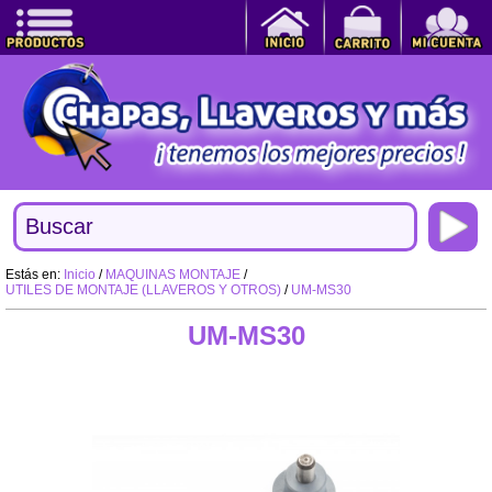
Estás en:
Inicio
/
MAQUINAS MONTAJE
/
UTILES DE MONTAJE (LLAVEROS Y OTROS)
/
UM-MS30
UM-MS30