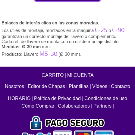
Enlaces de interés clica en las zonas moradas.
C-25
C-90
Los útiles de montaje, montados en la maquina
o
,
garantizan un correcto montaje del llavero o complemento.
Cada ref. de llavero se monta con un útil de montaje distinto.
Medidas: Ø 30 mm
mm.
MS-30
Producto:
Llavero
(Ø 30 mm).
CARRITO
|
MI CUENTA
|
Nosotros
|
Editor de Chapas
|
Plantillas
|
Vídeos
|
Contacto
|
|
HORARIO
|
Política de Privacidad
|
Condiciones de uso
|
Cómo Comprar
|
Colaboradores
|
Partners
|