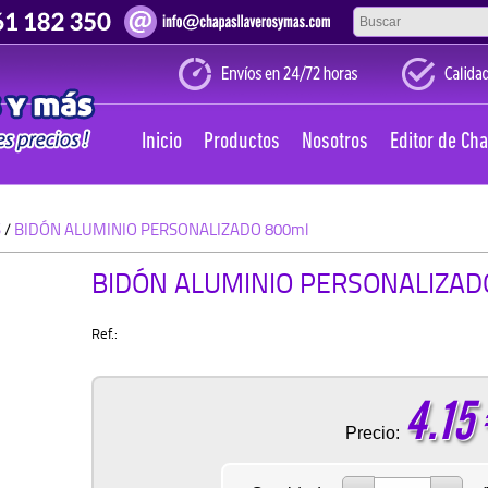
Inicio
Productos
Nosotros
Editor de Ch
S
/
BIDÓN ALUMINIO PERSONALIZADO 800ml
BIDÓN ALUMINIO PERSONALIZAD
Ref.:
4.15
Precio: