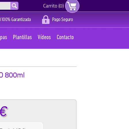
Carrito (0)
apas
Plantillas
Vídeos
Contacto
O 800ml
€