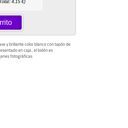
Total:
4.15
€)
rito
e y brillante color blanco con tapón de
sentado en caja., el bidón es
enes fotográficas.