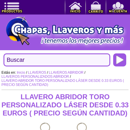
Estás en:
Inicio
/
LLAVEROS
/
LLAVEROS ABRIDOR
/
LLAVEROS PERSONALIZADOS ABRIDOR
/
LLAVERO ABRIDOR TORO PERSONALIZADO LÁSER DESDE 0.33 EUROS (
PRECIO SEGÚN CANTIDAD)
LLAVERO ABRIDOR TORO
PERSONALIZADO LÁSER DESDE 0.33
EUROS ( PRECIO SEGÚN CANTIDAD)