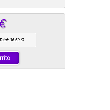
€
Total:
36.50
€)
rito