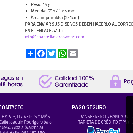
Peso:
14 gr.
Medida:
65 x 41 x 4 mm
Área imprimible: (3x1cm)
PARA ENVIAR SUS DISEÑOS DEBEN HACERLO AL CORREO
EN EL ENLACE AZUL:
info@chapasllaverosymas.com
Share
Facebook
Twitter
WhatsApp
Email
CONTACTO
PAGO SEGURO
CHAPAS, LLAVEROS Y MÁS
TRANSFERENCIA BANCARIA
Calle Joaquin Rodrigo, 9 bajo
TARJETA DE CRÉDITO (TPV)
46960 Aldaia (Valencia)
Telef..:
(+34) 961 182 350