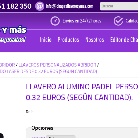
Inicio
Productos
Nosotros
Editor de Ch
BRIDOR
/
LLAVEROS PERSONALIZADOS ABRIDOR
/
O LÁSER DESDE 0.32 EUROS (SEGÚN CANTIDAD).
LLAVERO ALUMINO PADEL PERSO
0.32 EUROS (SEGÚN CANTIDAD).
Ref.:
Opciones