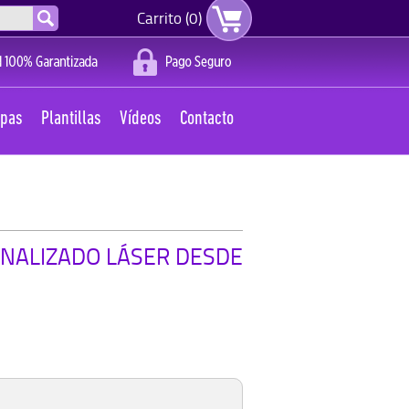
Carrito (0)
apas
Plantillas
Vídeos
Contacto
NALIZADO LÁSER DESDE