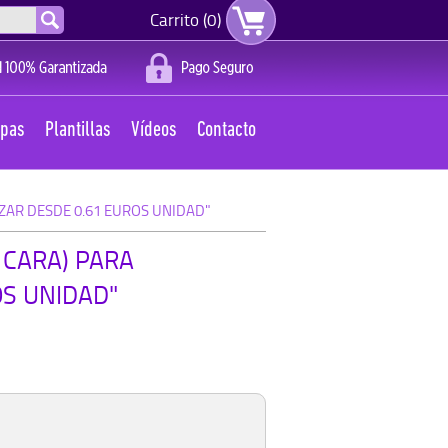
Carrito (0)
apas
Plantillas
Vídeos
Contacto
ZAR DESDE 0.61 EUROS UNIDAD"
 CARA) PARA
OS UNIDAD"