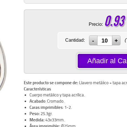
0.93
Precio:
Cantidad:
(
Añadir al Car
Este producto se compone de:
Llavero metálico + tapa acrí
Características
Cuerpo metálico y tapa acrílica.
Acabado
: Cromado.
Caras imprimibles
: 1-2.
Peso:
25.3gr.
Medida:
43x33mm.
Área imprimible:
Ø25mm.