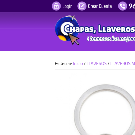
Login
Crear Cuenta
Estás en:
Inicio
/
LLAVEROS
/
LLAVEROS M