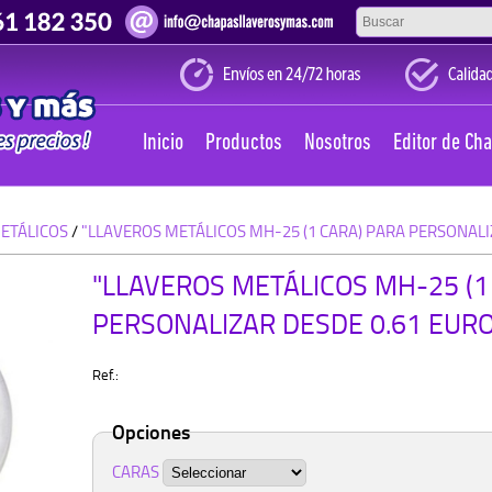
Inicio
Productos
Nosotros
Editor de Ch
ETÁLICOS
/
"LLAVEROS METÁLICOS MH-25 (1 CARA) PARA PERSONALI
"LLAVEROS METÁLICOS MH-25 (1
PERSONALIZAR DESDE 0.61 EUR
Ref.:
Opciones
CARAS