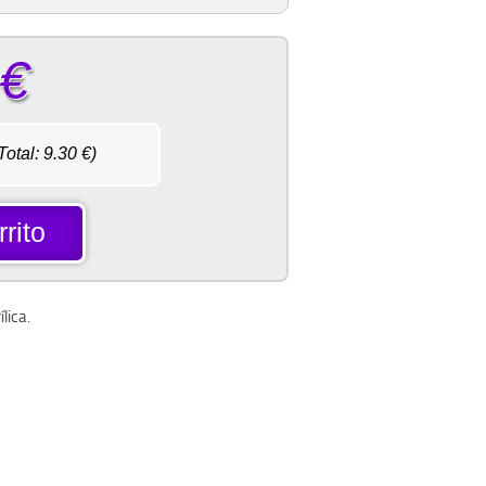
€
Total:
9.30
€)
rito
lica.