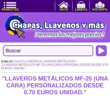
Estás en:
Inicio
/
LLAVEROS
/
LLAVEROS METÁLICOS
/
"LLAVEROS METÁLICOS MF-25 (UNA CARA) PERSONALIZADOS DESDE 0.70
EUROS UNIDAD."
"LLAVEROS METÁLICOS MF-25 (UNA
CARA) PERSONALIZADOS DESDE
0.70 EUROS UNIDAD."