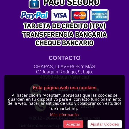
CONTACTO
CHAPAS, LLAVEROS Y MÁS
C/ Joaquin Rodrigo, 9, bajo.
46960 Aldaia (Valencia)
Esta página web usa cookies
info@chapasllaverosymas.com
Al hacer clic en "Aceptar", apruebas que las cookies se
guarden en tu dispositivo para el correcto funcionamiento
de la web, hacer analíticas de uso y colaborar con estudios
961 182 350
de marketing.
Más Información
© 2012 -
2026 Chapas, Llaveros y más
Aceptar
Ajustar Cookies
Tienda online creada por http://www.urbecom.com