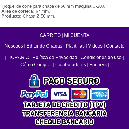
Troquel de corte para chapa de 56 mm maquina C-200.
Área de corte:
Ø 67 mm.
Producto:
Chapa Ø 56 mm.
CARRITO
|
MI CUENTA
|
Nosotros
|
Editor de Chapas
|
Plantillas
|
Vídeos
|
Contacto
|
|
HORARIO
|
Política de Privacidad
|
Condiciones de uso
|
Cómo Comprar
|
Colaboradores
|
Partners
|