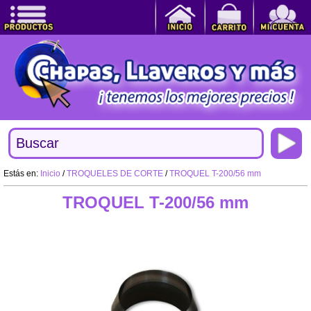
Estás en:
Inicio
/
TROQUELES DE CORTE
/
TROQUEL T-200/56 mm
TROQUEL T-200/56 mm