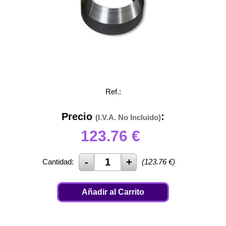
Ref.:
Precio
:
(I.V.A. No Incluido)
123.76
€
Cantidad:
(
123.76
€)
Añadir al Carrito