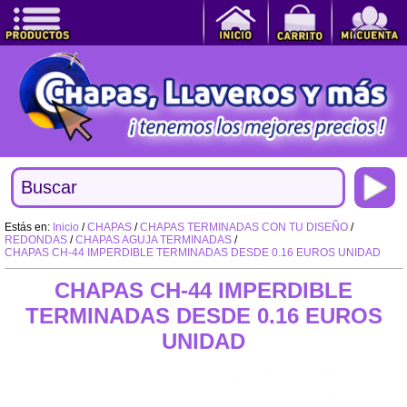
Estás en:
Inicio
/
CHAPAS
/
CHAPAS TERMINADAS CON TU DISEÑO
/
REDONDAS
/
CHAPAS AGUJA TERMINADAS
/
CHAPAS CH-44 IMPERDIBLE TERMINADAS DESDE 0.16 EUROS UNIDAD
CHAPAS CH-44 IMPERDIBLE
TERMINADAS DESDE 0.16 EUROS
UNIDAD