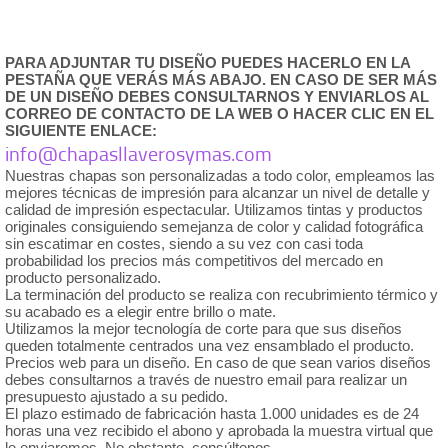
PARA ADJUNTAR TU DISEÑO PUEDES HACERLO EN LA
PESTAÑA QUE VERÁS MÁS ABAJO. EN CASO DE SER MÁS
DE UN DISEÑO DEBES CONSULTARNOS Y
ENVIARLOS AL
CORREO DE CONTACTO DE LA WEB O HACER CLIC EN EL
SIGUIENTE ENLACE:
info@chapasllaverosymas.com
Nuestras chapas son personalizadas a todo color, empleamos las
mejores técnicas de impresión para alcanzar un nivel de detalle y
calidad de impresión espectacular. Utilizamos tintas y productos
originales consiguiendo semejanza de color y calidad fotográfica
sin escatimar en costes, siendo a su vez con casi toda
probabilidad los precios más competitivos del mercado en
producto personalizado.
La terminación del producto se realiza con recubrimiento térmico y
su acabado es a elegir entre brillo o mate.
Utilizamos la mejor tecnología de corte para que sus diseños
queden totalmente centrados una vez ensamblado el producto.
Precios web para un diseño. En caso de que sean varios diseños
debes consultarnos a través de nuestro email para realizar un
presupuesto ajustado a su pedido.
El plazo estimado de fabricación hasta 1.000 unidades es de 24
horas una vez recibido el abono y aprobada la muestra virtual que
le enviaremos. No obstante, consúltenos.