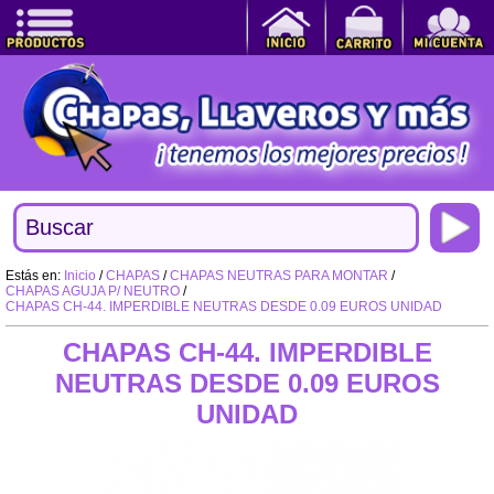
Estás en:
Inicio
/
CHAPAS
/
CHAPAS NEUTRAS PARA MONTAR
/
CHAPAS AGUJA P/ NEUTRO
/
CHAPAS CH-44. IMPERDIBLE NEUTRAS DESDE 0.09 EUROS UNIDAD
CHAPAS CH-44. IMPERDIBLE
NEUTRAS DESDE 0.09 EUROS
UNIDAD