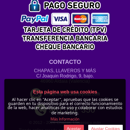
CONTACTO
CHAPAS, LLAVEROS Y MÁS
C/ Joaquin Rodrigo, 9, bajo.
46960 Aldaia (Valencia)
Esta página web usa cookies
info@chapasllaverosymas.com
Al hacer clic en "Aceptar", apruebas que las cookies se
guarden en tu dispositivo para el correcto funcionamiento
de la web, hacer analíticas de uso y colaborar con estudios
961 182 350
de marketing.
Más Información
© 2012 -
2026 Chapas, Llaveros y más
Aceptar
Ajustar Cookies
Tienda online creada por http://www.urbecom.com