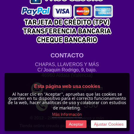
CONTACTO
CHAPAS, LLAVEROS Y MÁS
C/ Joaquin Rodrigo, 9, bajo.
46960 Aldaia (Valencia)
Esta página web usa cookies
info@chapasllaverosymas.com
Al hacer clic en "Aceptar", apruebas que las cookies se
guarden en tu dispositivo para el correcto funcionamiento
de la web, hacer analíticas de uso y colaborar con estudios
961 182 350
de marketing.
Más Información
© 2012 -
2026 Chapas, Llaveros y más
Aceptar
Ajustar Cookies
Tienda online creada por http://www.urbecom.com