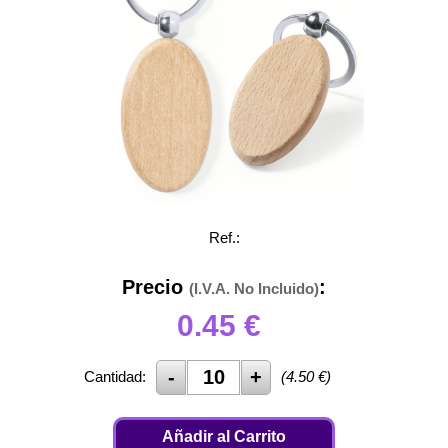
Ref.:
Precio
:
(I.V.A. No Incluido)
0.45
€
Cantidad:
(
4.50
€)
Añadir al Carrito