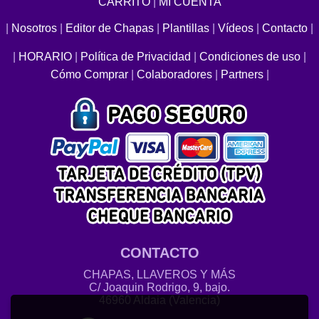
CARRITO
|
MI CUENTA
|
Nosotros
|
Editor de Chapas
|
Plantillas
|
Vídeos
|
Contacto
|
|
HORARIO
|
Política de Privacidad
|
Condiciones de uso
|
Cómo Comprar
|
Colaboradores
|
Partners
|
CONTACTO
CHAPAS, LLAVEROS Y MÁS
C/ Joaquin Rodrigo, 9, bajo.
46960 Aldaia (Valencia)