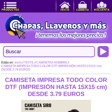
Estás en:
Inicio
/
TEXTIL
/
CAMISETAS HOMBRE
/
CAMISETA IMPRESA TODO COLOR DTF (IMPRESIÓN HASTA 15X15 cm)
DESDE 3.79 EUROS
CAMISETA IMPRESA TODO COLOR
DTF (IMPRESIÓN HASTA 15X15 cm)
DESDE 3.79 EUROS