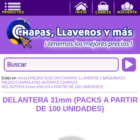
Estás en:
Inicio
/
PIEZAS SUELTAS CHAPAS, LLAVEROS Y MÁQUINAS
/
PIEZAS CHAPAS
/
DELANTERAS CHAPAS
/
DELANTERA 31mm (PACKS A PARTIR DE 100 UNIDADES)
DELANTERA 31mm (PACKS A PARTIR
DE 100 UNIDADES)