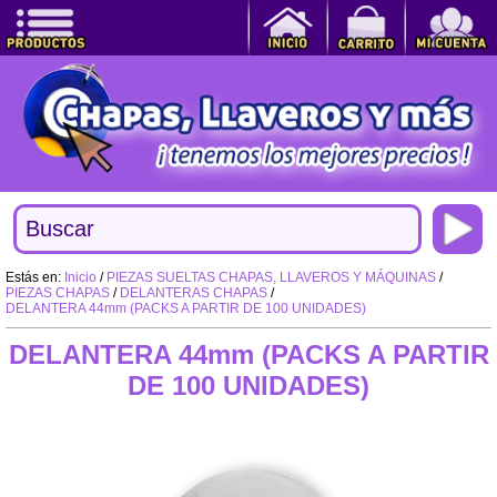
Estás en:
Inicio
/
PIEZAS SUELTAS CHAPAS, LLAVEROS Y MÁQUINAS
/
PIEZAS CHAPAS
/
DELANTERAS CHAPAS
/
DELANTERA 44mm (PACKS A PARTIR DE 100 UNIDADES)
DELANTERA 44mm (PACKS A PARTIR
DE 100 UNIDADES)