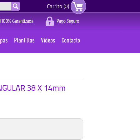
Carrito (0)
apas
Plantillas
Vídeos
Contacto
NGULAR 38 X 14mm