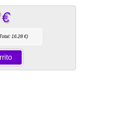
€
Total:
16.28
€)
rito