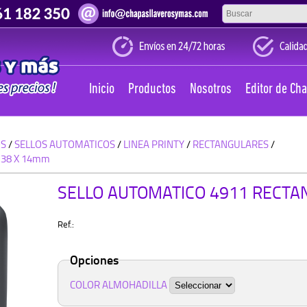
Inicio
Productos
Nosotros
Editor de Ch
OS
/
SELLOS AUTOMATICOS
/
LINEA PRINTY
/
RECTANGULARES
/
 38 X 14mm
SELLO AUTOMATICO 4911 RECTA
Ref.:
Opciones
COLOR ALMOHADILLA