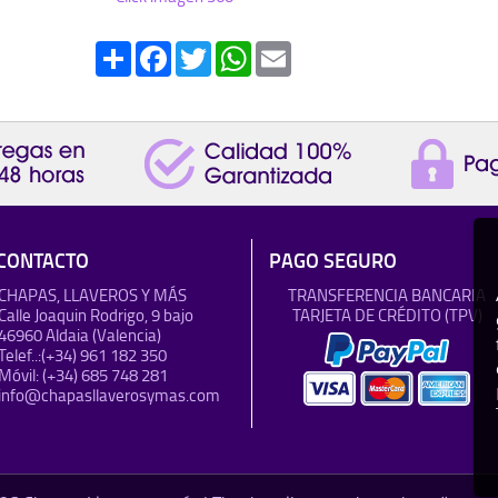
Share
Facebook
Twitter
WhatsApp
Email
CONTACTO
PAGO SEGURO
CHAPAS, LLAVEROS Y MÁS
TRANSFERENCIA BANCARIA
Calle Joaquin Rodrigo, 9 bajo
TARJETA DE CRÉDITO (TPV)
46960 Aldaia (Valencia)
Telef..:
(+34) 961 182 350
Móvil:
(+34) 685 748 281
info@chapasllaverosymas.com