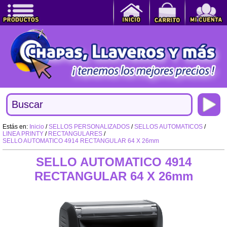
Estás en:
Inicio
/
SELLOS PERSONALIZADOS
/
SELLOS AUTOMATICOS
/
LINEA PRINTY
/
RECTANGULARES
/
SELLO AUTOMATICO 4914 RECTANGULAR 64 X 26mm
SELLO AUTOMATICO 4914
RECTANGULAR 64 X 26mm