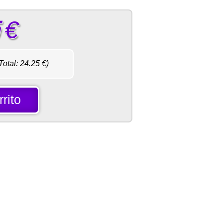
€
Total:
24.25
€)
rito