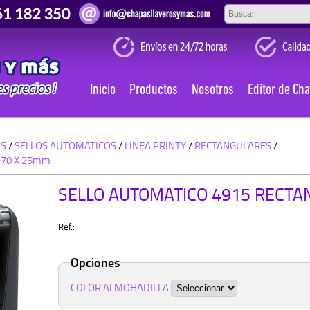
Inicio
Productos
Nosotros
Editor de Ch
OS
/
SELLOS AUTOMATICOS
/
LINEA PRINTY
/
RECTANGULARES
/
 70 X 25mm
SELLO AUTOMATICO 4915 RECTA
Ref.:
Opciones
COLOR ALMOHADILLA