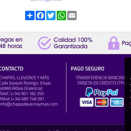
Share
Facebook
Twitter
WhatsApp
Email
CONTACTO
PAGO SEGURO
CHAPAS, LLAVEROS Y MÁS
TRANSFERENCIA BANCARIA
Calle Joaquin Rodrigo, 9 bajo
TARJETA DE CRÉDITO (TPV)
46960 Aldaia (Valencia)
Telef..:
(+34) 961 182 350
Móvil:
(+34) 685 748 281
info@chapasllaverosymas.com