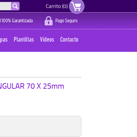
Carrito (0)
apas
Plantillas
Vídeos
Contacto
NGULAR 70 X 25mm