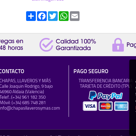
Share
Facebook
Twitter
WhatsApp
Email
CONTACTO
PAGO SEGURO
CHAPAS, LLAVEROS Y MÁS
TRANSFERENCIA BANCARIA
Calle Joaquin Rodrigo, 9 bajo
TARJETA DE CRÉDITO (TPV)
46960 Aldaia (Valencia)
Telef..:
(+34) 961 182 350
Móvil:
(+34) 685 748 281
info@chapasllaverosymas.com