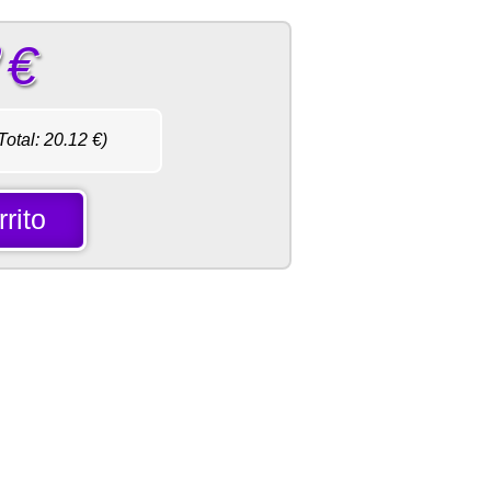
€
Total:
20.12
€)
rito