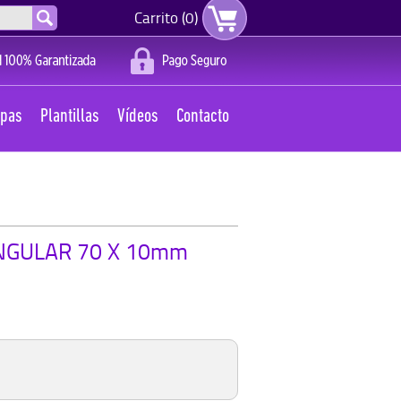
Carrito (0)
apas
Plantillas
Vídeos
Contacto
NGULAR 70 X 10mm