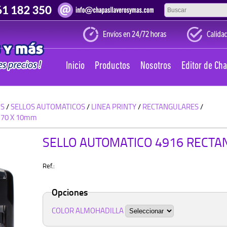
Inicio
Productos
Nosotros
Editor de Ch
OS
/
SELLOS AUTOMATICOS
/
LINEA PRINTY
/
RECTANGULARES
/
 70 X 10mm
SELLO AUTOMATICO 4916 RECTA
Ref.:
Opciones
COLOR ALMOHADILLA