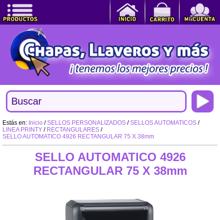
Estás en:
Inicio
/
SELLOS PERSONALIZADOS
/
SELLOS AUTOMATICOS
/
LINEA PRINTY
/
RECTANGULARES
/
SELLO AUTOMATICO 4926 RECTANGULAR 75 X 38mm
SELLO AUTOMATICO 4926
RECTANGULAR 75 X 38mm