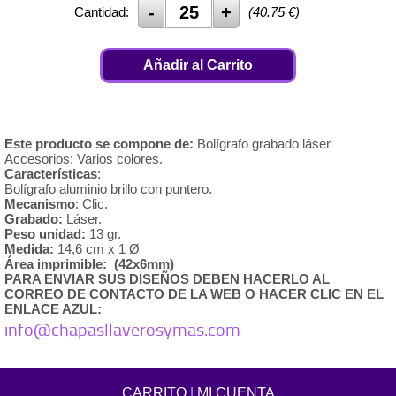
Cantidad:
(
40.75
€)
Añadir al Carrito
Este producto se compone de:
Bolígrafo grabado láser
Accesorios: Varios colores.
Característica
s
:
Bolígrafo aluminio brillo con puntero.
Mecanismo
: Clic.
Grabado:
Láser.
Peso unidad:
13 gr.
Medida:
14,6 cm x 1 Ø
Área imprimible: (42x6mm)
PARA ENVIAR SUS DISEÑOS DEBEN HACERLO AL
CORREO DE CONTACTO DE LA WEB O HACER CLIC EN EL
ENLACE AZUL:
info@chapasllaverosymas.com
CARRITO
|
MI CUENTA