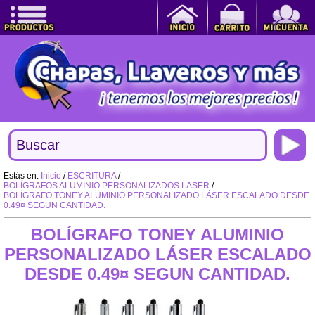
Estás en:
Inicio
/
ESCRITURA
/
BOLÍGRAFOS ALUMINIO PERSONALIZADOS LASER
/
BOLÍGRAFO TONEY ALUMINIO PERSONALIZADO LÁSER ESCALADO DESDE
0.49¤ SEGUN CANTIDAD.
BOLÍGRAFO TONEY ALUMINIO
PERSONALIZADO LÁSER ESCALADO
DESDE 0.49¤ SEGUN CANTIDAD.