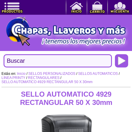
Estás en:
Inicio
/
SELLOS PERSONALIZADOS
/
SELLOS AUTOMATICOS
/
LINEA PRINTY
/
RECTANGULARES
/
SELLO AUTOMATICO 4929 RECTANGULAR 50 X 30mm
SELLO AUTOMATICO 4929
RECTANGULAR 50 X 30mm