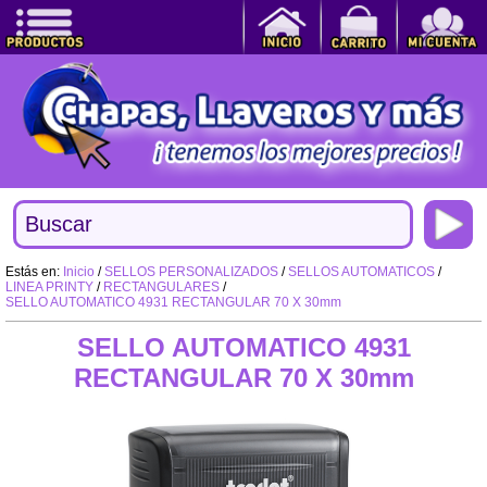
Estás en:
Inicio
/
SELLOS PERSONALIZADOS
/
SELLOS AUTOMATICOS
/
LINEA PRINTY
/
RECTANGULARES
/
SELLO AUTOMATICO 4931 RECTANGULAR 70 X 30mm
SELLO AUTOMATICO 4931
RECTANGULAR 70 X 30mm