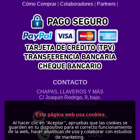
Cómo Comprar
|
Colaboradores
|
Partners
|
CONTACTO
CHAPAS, LLAVEROS Y MÁS
C/ Joaquin Rodrigo, 9, bajo.
46960 Aldaia (Valencia)
Esta página web usa cookies
info@chapasllaverosymas.com
Al hacer clic en "Aceptar", apruebas que las cookies se
guarden en tu dispositivo para el correcto funcionamiento
de la web, hacer analíticas de uso y colaborar con estudios
961 182 350
de marketing.