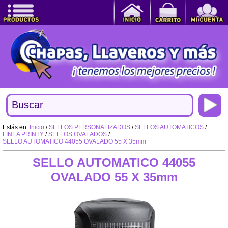
Estás en:
Inicio
/
SELLOS PERSONALIZADOS
/
SELLOS AUTOMATICOS
/
LINEA PRINTY
/
SELLOS OVALADOS
/
SELLO AUTOMATICO 44055 OVALADO 55 X 35mm
SELLO AUTOMATICO 44055
OVALADO 55 X 35mm