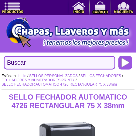
Estás en:
Inicio
/
SELLOS PERSONALIZADOS
/
SELLOS FECHADORES
/
FECHADORES Y NUMERADORES PRINTY
/
SELLO FECHADOR AUTOMATICO 4726 RECTANGULAR 75 X 38mm
SELLO FECHADOR AUTOMATICO
4726 RECTANGULAR 75 X 38mm