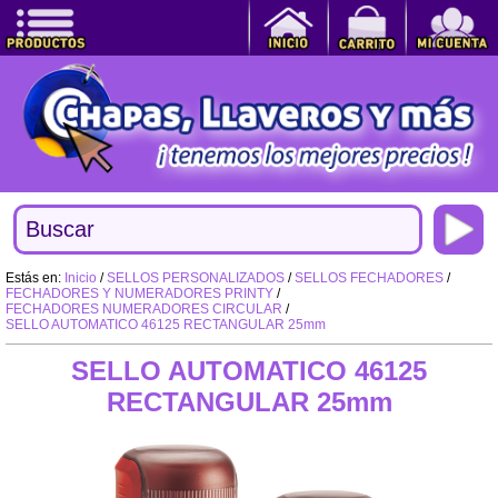
Estás en:
Inicio
/
SELLOS PERSONALIZADOS
/
SELLOS FECHADORES
/
FECHADORES Y NUMERADORES PRINTY
/
FECHADORES NUMERADORES CIRCULAR
/
SELLO AUTOMATICO 46125 RECTANGULAR 25mm
SELLO AUTOMATICO 46125
RECTANGULAR 25mm