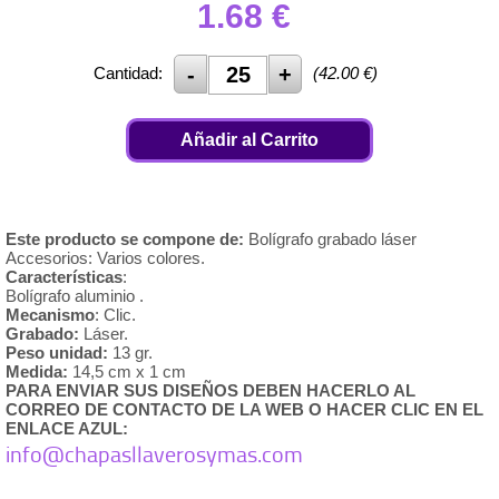
1.68
€
Cantidad:
(
42.00
€)
Añadir al Carrito
Este producto se compone de:
Bolígrafo grabado láser
Accesorios: Varios colores.
Característica
s
:
Bolígrafo aluminio .
Mecanismo
: Clic.
Grabado:
Láser.
Peso unidad:
13 gr.
Medida:
14,5 cm x 1 cm
PARA ENVIAR SUS DISEÑOS DEBEN HACERLO AL
CORREO DE CONTACTO DE LA WEB O HACER CLIC EN EL
ENLACE AZUL:
info@chapasllaverosymas.com