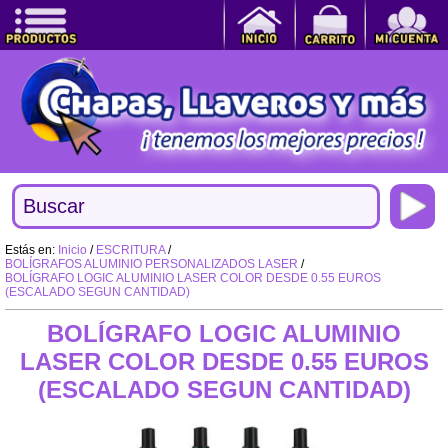
Estás en:
Inicio
/
ESCRITURA
/
BOLÍGRAFOS ALUMINIO PERSONALIZADOS LASER
/
BOLÍGRAFO LOGIC ALUMINIO LASER COLOR DESDE 0.55 EUROS
(ESCALADO SEGUN CANTIDAD)
BOLÍGRAFO LOGIC ALUMINIO
LASER COLOR DESDE 0.55 EUROS
(ESCALADO SEGUN CANTIDAD)