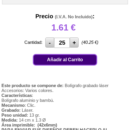
Precio
:
(I.V.A. No Incluido)
1.61
€
Cantidad:
(
40.25
€)
Añadir al Carrito
Este producto se compone de:
Bolígrafo grabado láser
Accesorios: Varios colores.
Característica
s
:
Bolígrafo aluminio y bambú.
Mecanismo
: Clic.
Grabado:
Láser.
Peso unidad:
13 gr.
Medida:
14 cm x 1.3 Ø
Área imprimible: (42x6mm)
PARA ENVIAR SUS DISEÑOS DEBEN HACERLO AL