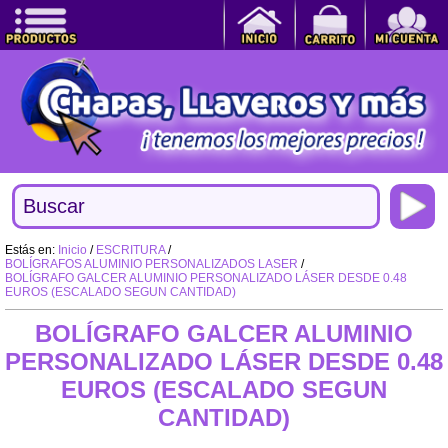
Estás en:
Inicio
/
ESCRITURA
/
BOLÍGRAFOS ALUMINIO PERSONALIZADOS LASER
/
BOLÍGRAFO GALCER ALUMINIO PERSONALIZADO LÁSER DESDE 0.48
EUROS (ESCALADO SEGUN CANTIDAD)
BOLÍGRAFO GALCER ALUMINIO
PERSONALIZADO LÁSER DESDE 0.48
EUROS (ESCALADO SEGUN
CANTIDAD)