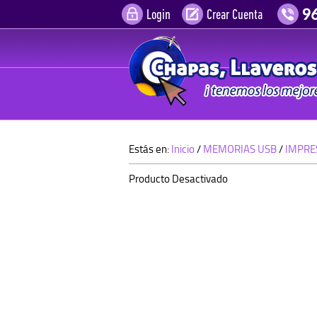
Login
Crear Cuenta
Estás en:
Inicio
/
MEMORIAS USB
/
IMPRE
Producto Desactivado