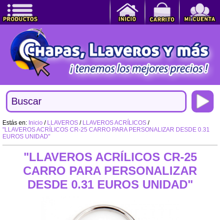
Estás en:
Inicio
/
LLAVEROS
/
LLAVEROS ACRÍLICOS
/
"LLAVEROS ACRÍLICOS CR-25 CARRO PARA PERSONALIZAR DESDE 0.31
EUROS UNIDAD"
"LLAVEROS ACRÍLICOS CR-25
CARRO PARA PERSONALIZAR
DESDE 0.31 EUROS UNIDAD"