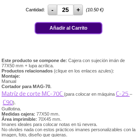
Cantidad:
(
10.50
€)
Añadir al Carrito
Este producto se compone de:
Cajera con sujeción imán de
77X50 mm + lupa acrílica.
Productos relacionados
(clique en los enlaces azules):
Montaje:
Manual
Cortador para MAG-70.
Matríz de corte MC-70C
C-25
(para colocar en máquina
–
C90
).
Guillotina.
Medidas cajera:
77X50 mm.
Área imprimible:
70X45 mm.
Imanes ideales para colocar notas en tú nevera.
No olvides nada con estos prácticos imanes personalizables con la
imagen, foto, diseño que quieras.