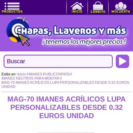
Estás en:
Inicio
/
IMANES PUBLICITARIOS
/
IMANES NEUTROS PARA MONTAR
/
MAG-70 IMANES ACRÍLICOS LUPA PERSONALIZABLES DESDE 0.32 EUROS
UNIDAD
MAG-70 IMANES ACRÍLICOS LUPA
PERSONALIZABLES DESDE 0.32
EUROS UNIDAD