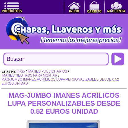
Estás en:
Inicio
/
IMANES PUBLICITARIOS
/
IMANES NEUTROS PARA MONTAR
/
MAG-JUMBO IMANES ACRÍLICOS LUPA PERSONALIZABLES DESDE 0.52
EUROS UNIDAD
MAG-JUMBO IMANES ACRÍLICOS
LUPA PERSONALIZABLES DESDE
0.52 EUROS UNIDAD