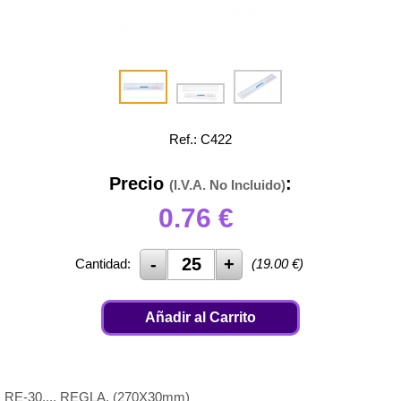
Ref.: C422
Precio
:
(I.V.A. No Incluido)
0.76
€
Cantidad:
(
19.00
€)
Añadir al Carrito
RE-30.... REGLA. (270X30mm)