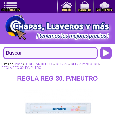
Estás en:
Inicio
/
OTROS ARTICULOS
/
REGLAS
/
REGLA P/ NEUTRO
/
REGLA REG-30. P/NEUTRO
REGLA REG-30. P/NEUTRO