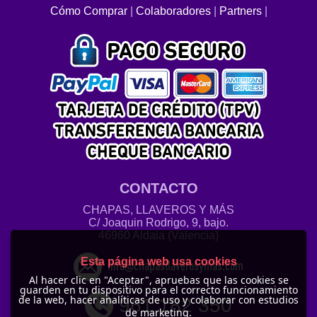
Cómo Comprar
|
Colaboradores
|
Partners
|
CONTACTO
CHAPAS, LLAVEROS Y MÁS
C/ Joaquin Rodrigo, 9, bajo.
46960 Aldaia (Valencia)
Esta página web usa cookies
info@chapasllaverosymas.com
Al hacer clic en "Aceptar", apruebas que las cookies se
guarden en tu dispositivo para el correcto funcionamiento
de la web, hacer analíticas de uso y colaborar con estudios
961 182 350
de marketing.