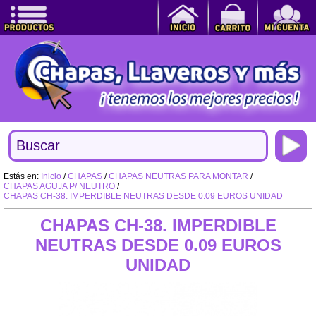
Estás en:
Inicio
/
CHAPAS
/
CHAPAS NEUTRAS PARA MONTAR
/
CHAPAS AGUJA P/ NEUTRO
/
CHAPAS CH-38. IMPERDIBLE NEUTRAS DESDE 0.09 EUROS UNIDAD
CHAPAS CH-38. IMPERDIBLE
NEUTRAS DESDE 0.09 EUROS
UNIDAD