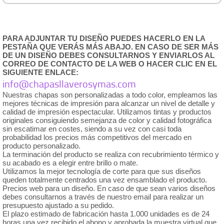
PARA ADJUNTAR TU DISEÑO PUEDES HACERLO EN LA
PESTAÑA QUE VERÁS MÁS ABAJO. EN CASO DE SER MÁS
DE UN DISEÑO DEBES CONSULTARNOS Y
ENVIARLOS AL
CORREO DE CONTACTO DE LA WEB O HACER CLIC EN EL
SIGUIENTE ENLACE:
info@chapasllaverosymas.com
Nuestras chapas son personalizadas a todo color, empleamos las
mejores técnicas de impresión para alcanzar un nivel de detalle y
calidad de impresión espectacular. Utilizamos tintas y productos
originales consiguiendo semejanza de color y calidad fotográfica
sin escatimar en costes, siendo a su vez con casi toda
probabilidad los precios más competitivos del mercado en
producto personalizado.
La terminación del producto se realiza con recubrimiento térmico y
su acabado es a elegir entre brillo o mate.
Utilizamos la mejor tecnología de corte para que sus diseños
queden totalmente centrados una vez ensamblado el producto.
Precios web para un diseño. En caso de que sean varios diseños
debes consultarnos a través de nuestro email para realizar un
presupuesto ajustado a su pedido.
El plazo estimado de fabricación hasta 1.000 unidades es de 24
horas una vez recibido el abono y aprobada la muestra virtual que