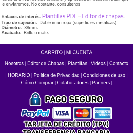
le enviaremos. No obstante, consúltenos.
Plantillas PDF
Editor de chapas
Enlaces de interés:
–
.
Tipo de sujeción:
Doble imán ropa (superficies metálicas).
Diámetro:
38mm.
Acabado:
Brillo o mate.
CARRITO
|
MI CUENTA
|
Nosotros
|
Editor de Chapas
|
Plantillas
|
Vídeos
|
Contacto
|
|
HORARIO
|
Política de Privacidad
|
Condiciones de uso
|
Cómo Comprar
|
Colaboradores
|
Partners
|