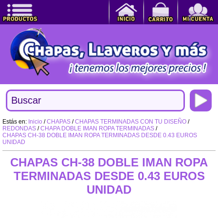
Estás en:
Inicio
/
CHAPAS
/
CHAPAS TERMINADAS CON TU DISEÑO
/
REDONDAS
/
CHAPA DOBLE IMAN ROPA TERMINADAS
/
CHAPAS CH-38 DOBLE IMAN ROPA TERMINADAS DESDE 0.43 EUROS
UNIDAD
CHAPAS CH-38 DOBLE IMAN ROPA
TERMINADAS DESDE 0.43 EUROS
UNIDAD