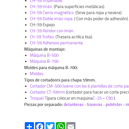
CH-59 Imperdible.
CH-59 Imán.
(Para superficies metálicas).
CH-59 Cierre magnético.
(Sirve para ropa y nevera).
CH-59 Doble imán ropa.
( Con más poder de adhesión).
CH-59 Espejo.
CH-59 Abridor con imán
.
Ch-59 Trofeo
. (Trasera acrílica lisa).
CH-59 Adhesivo permanente
Máquinas de montaje:
Máquina B-500
Máquina B-700
Moldes para máquina B-700:
Moldes
Tipos de cortadores para chapa 59mm.
Cortador CM-500 (viene con las 6 plantillas de corte
Cortador CT-59mm
(cortador para hacer un corte preci
Troquel T
(para colocar en maquina
C-25
–
C90
).
Piezas por separado:
delanteras
-
traseras
-
poliéster
-
i
Share
Facebook
Twitter
WhatsApp
Email