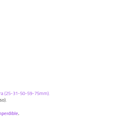
 para (25-31-50-59-75mm).
so).
mperdible
.