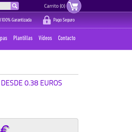
Carrito (0)
apas
Plantillas
Vídeos
Contacto
 DESDE 0.38 EUROS
€