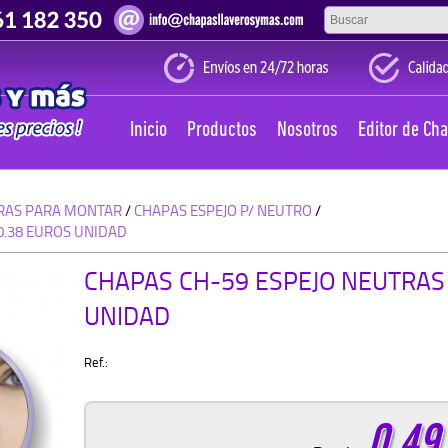
Inicio
Productos
Nosotros
Editor de Ch
RAS PARA MONTAR
/
CHAPAS ESPEJO P/ NEUTRO
/
0.38 EUROS UNIDAD
CHAPAS CH-59 ESPEJO NEUTRAS
UNIDAD
Ref.:
0.49