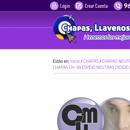
Login
Crear Cuenta
Estás en:
Inicio
/
CHAPAS
/
CHAPAS NEUT
CHAPAS CH-59 ESPEJO NEUTRAS DESDE 