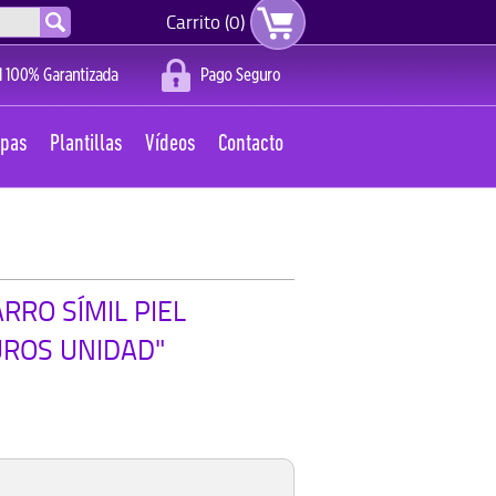
Carrito (0)
apas
Plantillas
Vídeos
Contacto
RRO SÍMIL PIEL
UROS UNIDAD"