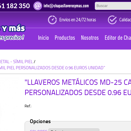
Inicio
Productos
Nosotros
Editor de Ch
TAL - SÍMIL PIEL
/
MIL PIEL PERSONALIZADOS DESDE 0.96 EUROS UNIDAD"
"LLAVEROS METÁLICOS MD-25 CA
PERSONALIZADOS DESDE 0.96 E
Ref.:
Opciones