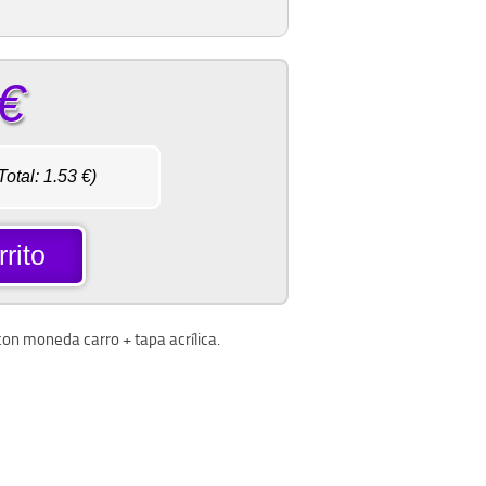
€
Total:
1.53
€)
rito
 con moneda carro + tapa acrílica.