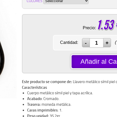
COLORES
1.53
Precio:
Cantidad:
(
Añadir al Car
Este producto se compone de:
Llavero metálico símil piel
Características
Cuerpo metálico símil piel y tapa acrílica.
Acabado
: Cromado.
Trasera:
moneda metálica.
Caras imprimibles
: 1.
Peso unidad:
35.2gr.