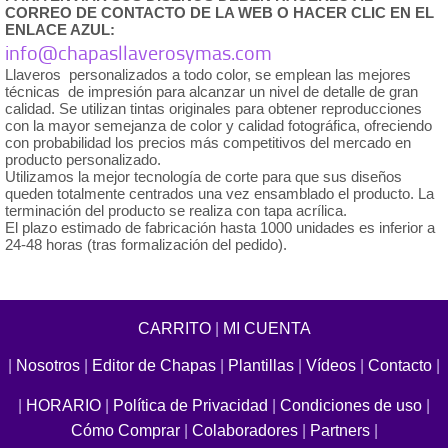
CORREO DE CONTACTO DE LA WEB O HACER CLIC EN EL
ENLACE AZUL:
info@chapasllaverosymas.com
Llaveros personalizados a todo color, se emplean las mejores
técnicas de impresión para alcanzar un nivel de detalle de gran
calidad. Se utilizan tintas originales para obtener reproducciones
con la mayor semejanza de color y calidad fotográfica, ofreciendo
con probabilidad los precios más competitivos del mercado en
producto personalizado.
Utilizamos la mejor tecnología de corte para que sus diseños
queden totalmente centrados una vez ensamblado el producto. La
terminación del producto se realiza con tapa acrílica.
El plazo estimado de fabricación hasta 1000 unidades es inferior a
24-48 horas (tras formalización del pedido).
CARRITO
|
MI CUENTA
|
Nosotros
|
Editor de Chapas
|
Plantillas
|
Vídeos
|
Contacto
|
|
HORARIO
|
Política de Privacidad
|
Condiciones de uso
|
Cómo Comprar
|
Colaboradores
|
Partners
|