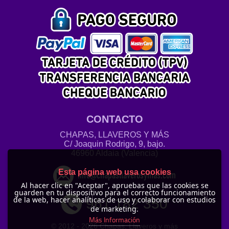
CONTACTO
CHAPAS, LLAVEROS Y MÁS
C/ Joaquin Rodrigo, 9, bajo.
46960 Aldaia (Valencia)
Esta página web usa cookies
info@chapasllaverosymas.com
Al hacer clic en "Aceptar", apruebas que las cookies se
guarden en tu dispositivo para el correcto funcionamiento
de la web, hacer analíticas de uso y colaborar con estudios
961 182 350
de marketing.
Más Información
© 2012 -
2026 Chapas, Llaveros y más