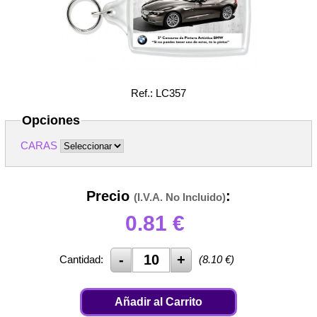
Ref.: LC357
Opciones
CARAS
Precio
:
(I.V.A. No Incluido)
0.81
€
Cantidad:
(
8.10
€)
Añadir al Carrito