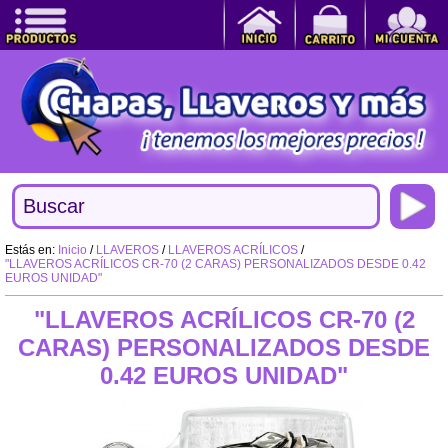
Estás en:
Inicio
/
LLAVEROS
/
LLAVEROS ACRÍLICOS
/
"LLAVEROS ACRÍLICOS CR-70 (2 CARAS) PERSONALIZADOS DESDE 0.42
EUROS UNIDAD"
"LLAVEROS ACRÍLICOS CR-70 (2
CARAS) PERSONALIZADOS DESDE
0.42 EUROS UNIDAD"