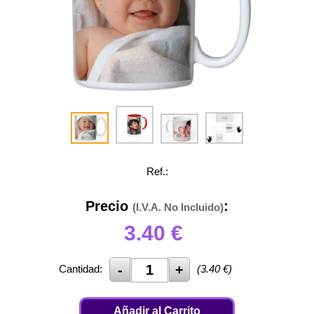
Ref.:
Precio
:
(I.V.A. No Incluido)
3.40
€
Cantidad:
(
3.40
€)
Añadir al Carrito