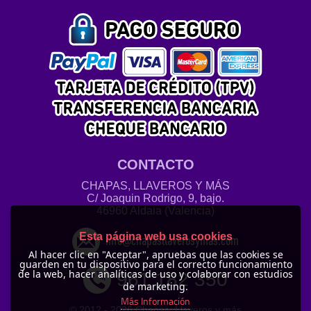
CONTACTO
CHAPAS, LLAVEROS Y MÁS
C/ Joaquin Rodrigo, 9, bajo.
46960 Aldaia (Valencia)
Esta página web usa cookies
info@chapasllaverosymas.com
Al hacer clic en "Aceptar", apruebas que las cookies se
guarden en tu dispositivo para el correcto funcionamiento
de la web, hacer analíticas de uso y colaborar con estudios
961 182 350
de marketing.
Más Información
© 2012 -
2026 Chapas, Llaveros y más